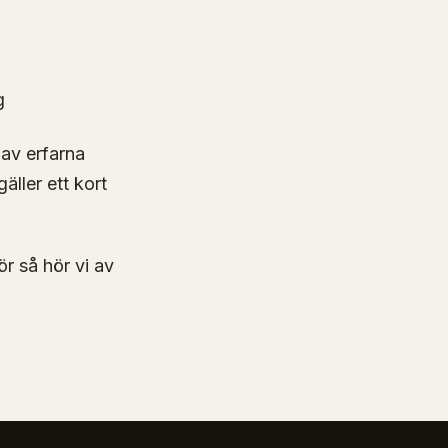
g
 av erfarna
äller ett kort
för så hör vi av