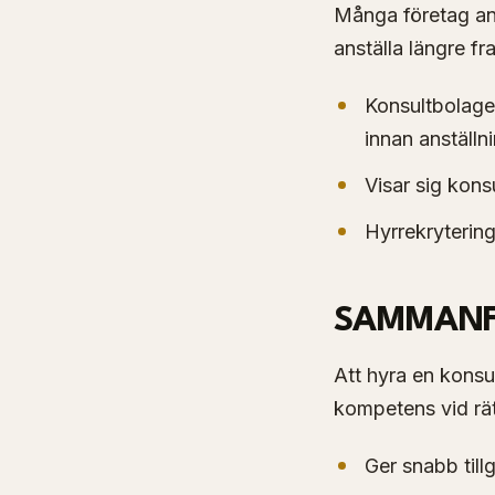
Många företag anv
anställa längre fr
Konsultbolage
innan anställn
Visar sig kons
Hyrrekrytering
SAMMANF
Att hyra en konsul
kompetens vid rät
Ger snabb till