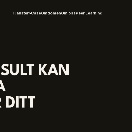
Tjänster
Case
Omdömen
Om oss
Peer Learning
SULT KAN
A
 DITT