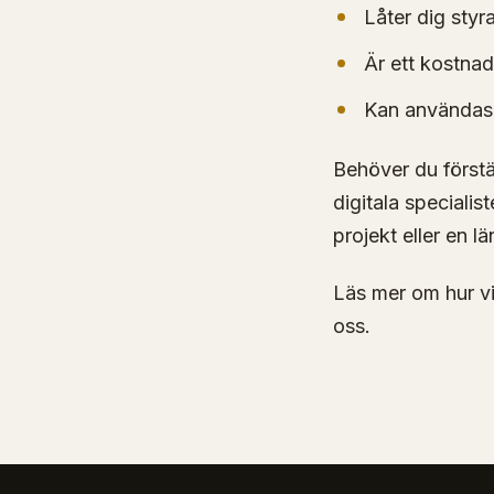
Låter dig styr
Är ett kostnads
Kan användas 
Behöver du förstä
digitala speciali
projekt eller en l
Läs mer om hur v
oss.