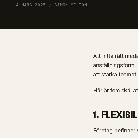
4 MARS 2025
/
SIMON MILTON
Att hitta rätt me
anställningsform. 
att stärka teamet
Här är fem skäl at
1. FLEXIB
Företag befinner s