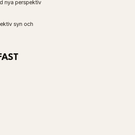
ed nya perspektiv
jektiv syn och
FAST