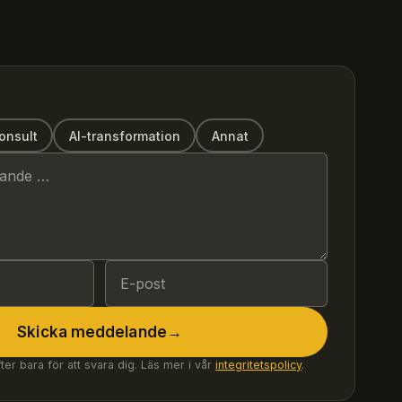
onsult
AI-transformation
Annat
Skicka meddelande
→
er bara för att svara dig. Läs mer i vår
integritetspolicy
.