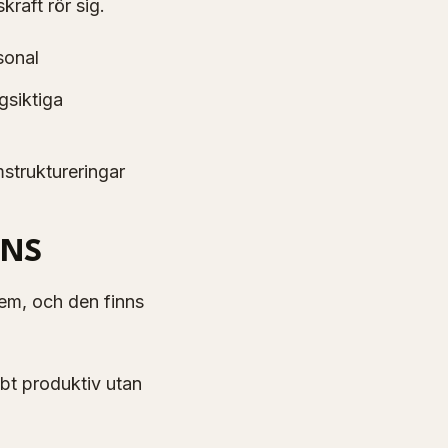
raft rör sig.
sonal
gsiktiga
mstruktureringar
ENS
lem, och den finns
bt produktiv utan