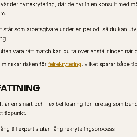
änder hyrrekrytering, där de hyr in en konsult med möj
am.
t står som arbetsgivare under en period, så du kan ut
ing
ulten vara rätt match kan du ta över anställningen när 
 minskar risken för
felrekrytering
, vilket sparar både t
ATTNING
t är en smart och flexibel lösning för företag som behö
t tidpunkt.
gång till expertis utan lång rekryteringsprocess