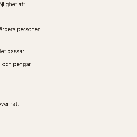
lighet att
värdera personen
det passar
id och pengar
ver rätt