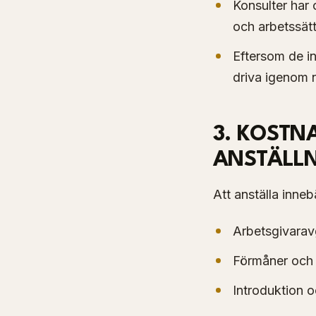
Konsulter har 
och arbetssät
Eftersom de in
driva igenom 
3. KOSTNA
ANSTÄLL
Att anställa inneb
Arbetsgivaravg
Förmåner och 
Introduktion o