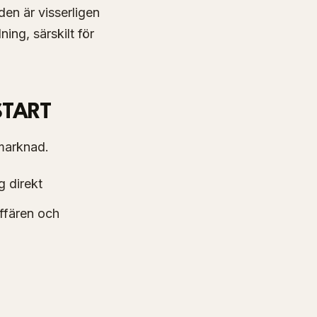
en är visserligen
ing, särskilt för
START
 marknad.
g direkt
ffären och