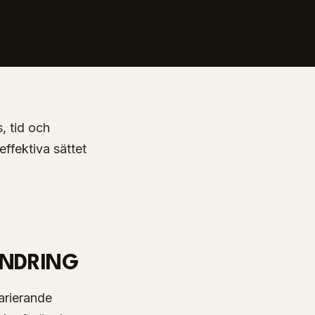
, tid och
effektiva sättet
ÄNDRING
varierande