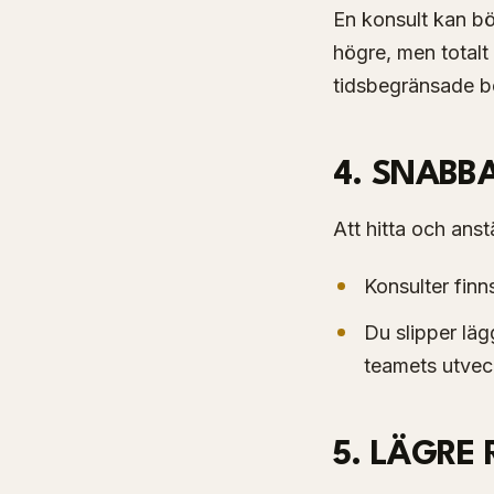
En konsult kan bö
högre, men totalt 
tidsbegränsade b
4. SNABB
Att hitta och anst
Konsulter finn
Du slipper lä
teamets utvec
5. LÄGRE