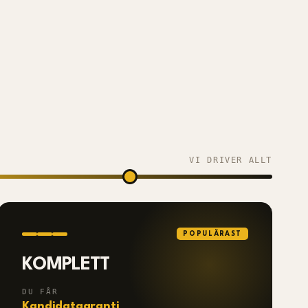
VI DRIVER ALLT
POPULÄRAST
KOMPLETT
DU FÅR
Kandidatgaranti