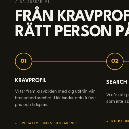
/ SÅ JOBBAR VI
FRÅN KRAVPROFI
RÄTT PERSON PÅ
01
02
KRAVPROFIL
SEARCH
Vi tar fram kravbilden med dig utifrån vår
Vi når rätt 
branscherfarenhet. Här landar också fast
som inte sök
pris och tidsplan.
★
DJUPT B
★
OPERATIV BRANSCHERFARENHET