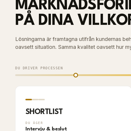
MARKNADSFÖRI
PÅ DINA VILLKO
Lösningarna är framtagna utifrån kundernas beho
oavsett situation. Samma kvalitet oavsett hur m
DU DRIVER PROCESSEN
SHORTLIST
DU ÄGER
Intervju & beslut