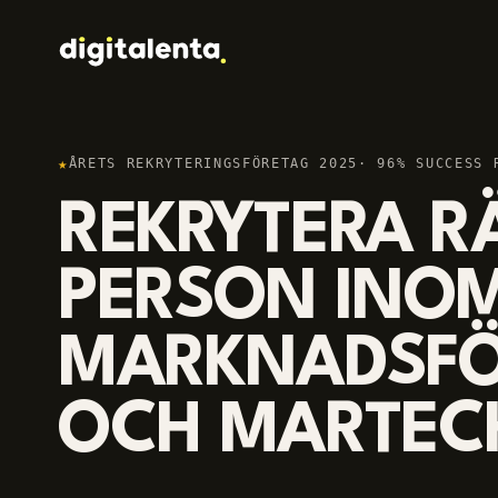
★
ÅRETS REKRYTERINGSFÖRETAG 2025
· 96% SUCCESS 
REKRYTERA R
PERSON INO
MARKNADSFÖ
OCH MARTEC