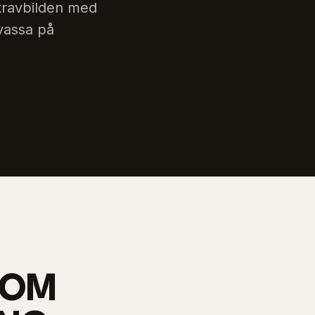
kravbilden med
 vassa på
NOM