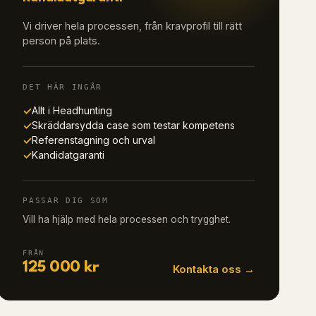
Vi driver hela processen, från kravprofil till rätt
person på plats.
DET HÄR INGÅR
✓
Allt i Headhunting
✓
Skräddarsydda case som testar kompetens
✓
Referenstagning och urval
✓
Kandidatgaranti
PASSAR DIG SOM
Vill ha hjälp med hela processen och trygghet.
FRÅN
125 000 kr
Kontakta oss →