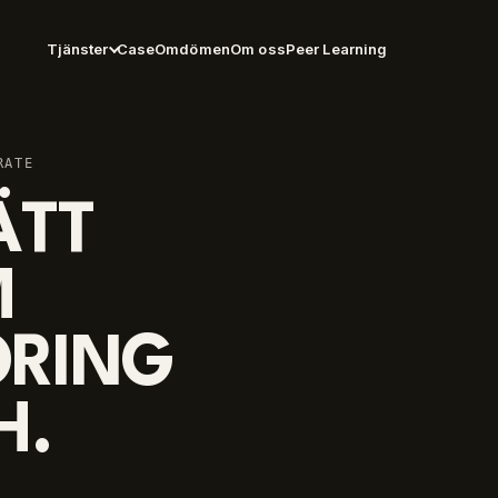
Tjänster
Case
Omdömen
Om oss
Peer Learning
RATE
ÄTT
M
RING
H.