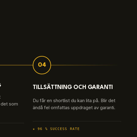
04
G
TILLSÄTTNING OCH GARANTI
t
Du får en shortlist du kan lita på. Blir det
a det som
ändå fel omfattas uppdraget av garanti.
★
96 % SUCCESS RATE