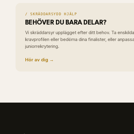
/ SKRÄDDARSYDD HJÄLP
BEHÖVER DU BARA DELAR?
Vi skräddarsyr upplägget efter ditt behov. Ta enskil
kravprofilen eller bedöma dina finalister, eller anpass
juniorrekrytering.
Hör av dig →