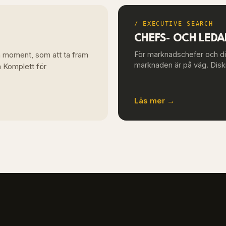
/ EXECUTIVE SEARCH
CHEFS- OCH LED
da moment, som att ta fram
För marknadschefer och dig
marknaden är på väg. Diskr
a Komplett för
Läs mer →