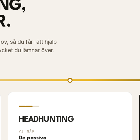
NG,
R.
v, så du får rätt hjälp
ycket du lämnar över.
HEADHUNTING
VI NÅR
De passiva