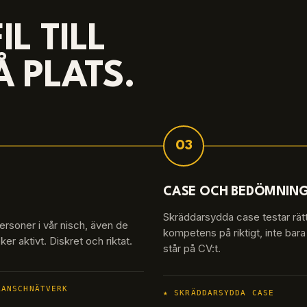
L TILL
 PLATS.
03
CASE OCH BEDÖMNIN
Skräddarsydda case testar rät
personer i vår nisch, även de
kompetens på riktigt, inte bar
er aktivt. Diskret och riktat.
står på CV:t.
RANSCHNÄTVERK
★
SKRÄDDARSYDDA CASE